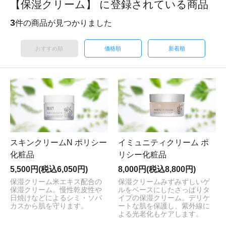
【保湿クリーム】 に登録されている商品
3
件の商品が見つかりました
おすすめ順
価格順
新着順
スキンクリームN ポリシー
イミュニティクリーム ポ
化粧品
リシー化粧品
5,500円(税込6,050円)
8,000円(税込8,800円)
保湿クリーム
米エキス配合の
保湿クリーム
みずみずしいゲ
保湿クリーム。慢性乾皮性や
ルをベースにしたさっぱりタ
日焼けなどによるシミ・ソバ
イプの保湿クリーム。デリケ
カスから肌を守ります。
ートな肌を保護し、紫外線に
よる光老化もケアします。