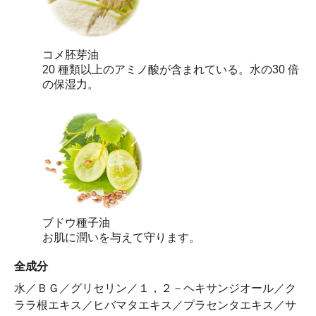
コメ胚芽油
20 種類以上のアミノ酸が含まれている。水の30 倍
の保湿力。
ブドウ種子油
お肌に潤いを与えて守ります。
全成分
水／ＢＧ／グリセリン／１，２－ヘキサンジオール／ク
ララ根エキス／ヒバマタエキス／プラセンタエキス／サ