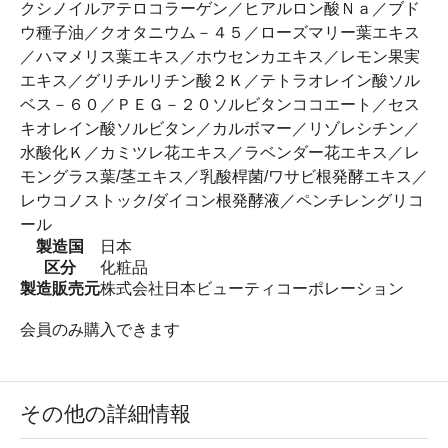
クシノイルアテロコラーゲン／ヒアルロン酸Ｎａ／ブド
ウ種子油／クオタニウム－４５／ローズマリー葉エキス
／ハマメリス葉エキス／ホウセンカエキス／レモン果実
エキス／グリチルリチン酸２Ｋ／テトラオレイン酸ソル
ベス－６０／ＰＥＧ－２０ソルビタンココエート／セス
キオレイン酸ソルビタン／カルボマー／リゾレシチン／
水酸化Ｋ／カミツレ花エキス／ラベンダー花エキス／レ
モングラス葉/茎エキス／乳酸桿菌/ワサビ根発酵エキス／
レウコノストック/ダイコン根発酵液／ペンチレングリコ
ール
製造国
日本
区分
化粧品
製造販売元
株式会社日本ビューティコーポレーション
会員のみ購入できます
その他の詳細情報